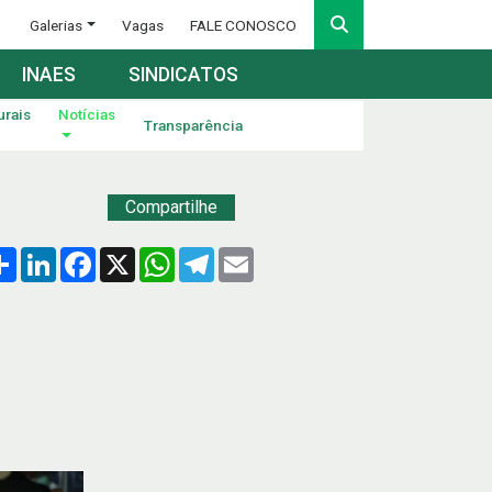
Galerias
Vagas
FALE CONOSCO
INAES
SINDICATOS
urais
Notícias
Transparência
Compartilhe
Compartilhar
LinkedIn
Facebook
X
WhatsApp
Telegram
Email