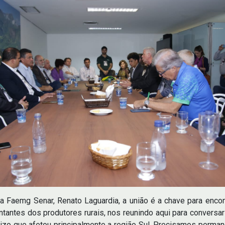
 Faemg Senar, Renato Laguardia, a união é a chave para encont
tantes dos produtores rurais, nos reunindo aqui para conversa
zo que afetou principalmente a região Sul. Precisamos permane