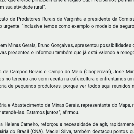
 sua atividade rural”.
icato de Produtores Rurais de Varginha e presidente da Comis
mo urgente. “Inclusive temos como exemplo o modelo de seguro 
em Minas Gerais, Bruno Gonçalves, apresentou possibilidades de 
vas presentes e informou também que já está valendo a renegoc
es de Campos Gerais e Campo do Meio (Coopercam), José Márci
os no terceiro ano sem receita na cafeicultura e enfrentamos u
ria de pequenos produtores, porque ver todos aqui reunidos mo
uária e Abastecimento de Minas Gerais, representante do Mapa, r
tendê-las. Estamos juntos”, afirmou.
elena Carneiro, reforçou a necessidade de agir, rapidamente,
uária do Brasil (CNA), Maciel Silva, também destacou pontos 