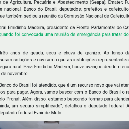
 de Agricultura, Pecuária e Abastecimento (Seapa); Emater; F
 nacional; Banco do Brasil; deputados; prefeitos e cafeicultor
 que também sediou a reunião da Comissão Nacional de Cafeicult
ral Emidinho Madeira, presidente da Frente Parlamentar do Ca
quando foi convocada uma reunião de emergência para tratar d
 três anos de geada, seca e chuva de granizo. Ao longo da r
seram soluções e ouviram o que as instituições representante
seguro rural. Para Emidinho Madeira, houve avanços desde o e
2 de novembro.
Banco do Brasil foi atendido, que é um recurso novo que vai ate
os para pagar. Agora, vamos buscar com o Banco do Brasil o re
elo Pronaf. Além disso, estamos buscando formas para atend
inda, um seguro simplificado”, detalhou o deputado federal. A
deputado federal Evair de Melo.