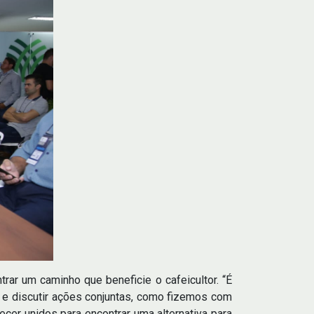
rar um caminho que beneficie o cafeicultor. “É
r e discutir ações conjuntas, como fizemos com
cer unidos para encontrar uma alternativa para