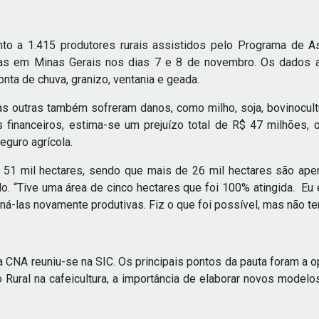
to a 1.415 produtores rurais assistidos pelo Programa de As
ticas em Minas Gerais nos dias 7 e 8 de novembro. Os dados 
onta de chuva, granizo, ventania e geada.
mas outras também sofreram danos, como milho, soja, bovinocultur
s financeiros, estima-se um prejuízo total de R$ 47 milhões
eguro agrícola.
 51 mil hectares, sendo que mais de 26 mil hectares são ap
do. “Tive uma área de cinco hectares que foi 100% atingida. Eu
ná-las novamente produtivas. Fiz o que foi possível, mas não te
da CNA reuniu-se na SIC. Os principais pontos da pauta foram a
 Rural na cafeicultura, a importância de elaborar novos modelos