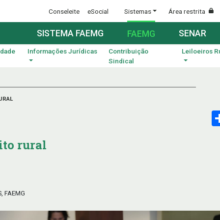
Conseleite
eSocial
Sistemas
Área restrita
SISTEMA FAEMG
SENAR
FAEMG
idade
Informações Jurídicas
Contribuição
Leiloeiros R
Sindical
URAL
ito rural
S, FAEMG