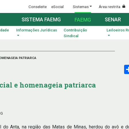
Conseleite
eSocial
Sistemas
Área restrita
SISTEMA FAEMG
SENAR
FAEMG
idade
Informações Jurídicas
Contribuição
Leiloeiros R
Sindical
HOMENAGEIA PATRIARCA
ecial e homenageia patriarca
MG
l do Anta, na região das Matas de Minas, herdou do avô e d