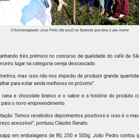
O homenageado Juca Pinto (de azul) na fazenda que leva o seu nome
nhando três prêmios no concurso de qualidade do café de São 
erceiro lugar na categoria cereja descascado.
 metros, mas isso não nos impediu de produzir grande quantid
lhar para estar ainda melhores no próximo”.
cana e chocolate branco e o sabor e a história do produto co
s para o novo empreendimento.
itação. Temos recebidos depoimentos positivos e isso é o mai
reço acessível”, pontuou Cláudio Renato.
app em embalagens de 80, 250 e 500g. João Pedro contou qu