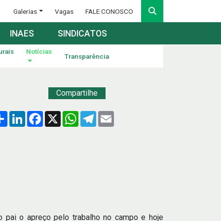
Galerias
Vagas
FALE CONOSCO
INAES
SINDICATOS
urais
Notícias
Transparência
Compartilhe
Compartilhar
LinkedIn
Facebook
X
WhatsApp
Telegram
Email
o pai o apreço pelo trabalho no campo e hoje