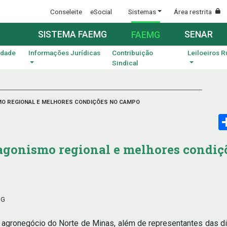
Conseleite
eSocial
Sistemas
Área restrita
SISTEMA FAEMG
SENAR
FAEMG
idade
Informações Jurídicas
Contribuição
Leiloeiros R
Sindical
MO REGIONAL E MELHORES CONDIÇÕES NO CAMPO
agonismo regional e melhores condiç
MG
 agronegócio do Norte de Minas, além de representantes das dive