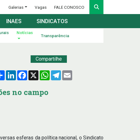
Galerias
Vagas
FALE CONOSCO
INAES
SINDICATOS
urais
Notícias
Transparência
Compartilhe
Compartilhar
LinkedIn
Facebook
X
WhatsApp
Telegram
Email
ões no campo
rsas esferas da política nacional, o Sindicato