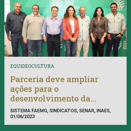
EQUIDEOCULTURA
Parceria deve ampliar
ações para o
desenvolvimento da
equideocultura em Minas
SISTEMA FAEMG, SINDICATOS, SENAR, INAES,
Gerais
01/06/2023
FAEMG