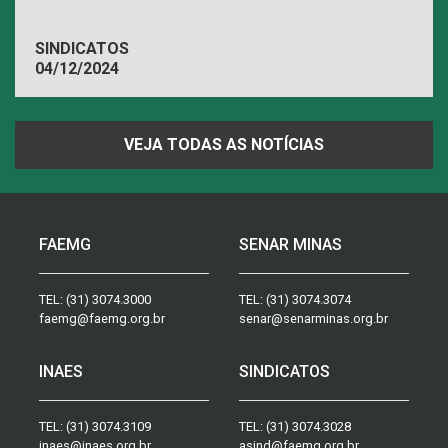
SINDICATOS
04/12/2024
VEJA TODAS AS NOTÍCIAS
FAEMG
SENAR MINAS
TEL:
(31) 3074.3000
TEL:
(31) 3074.3074
faemg@faemg.org.br
senar@senarminas.org.br
INAES
SINDICATOS
TEL:
(31) 3074.3109
TEL:
(31) 3074.3028
inaes@inaes.org.br
asind@faemg.org.br