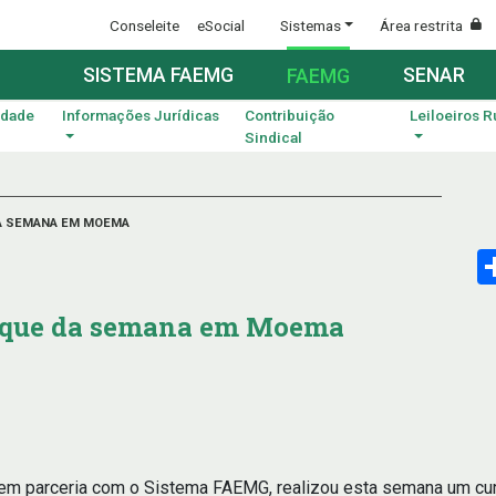
Conseleite
eSocial
Sistemas
Área restrita
SISTEMA FAEMG
SENAR
FAEMG
idade
Informações Jurídicas
Contribuição
Leiloeiros R
Sindical
A SEMANA EM MOEMA
taque da semana em Moema
 em parceria com o Sistema FAEMG, realizou esta semana um c