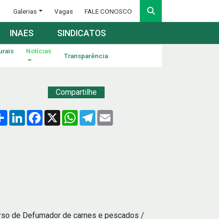
Galerias
Vagas
FALE CONOSCO
INAES
SINDICATOS
urais
Notícias
Transparência
Compartilhe
Compartilhar
LinkedIn
Facebook
X
WhatsApp
Telegram
Email
urso de Defumador de carnes e pescados /