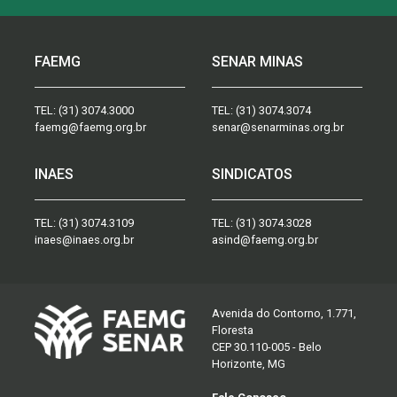
FAEMG
SENAR MINAS
TEL:
(31) 3074.3000
TEL:
(31) 3074.3074
faemg@faemg.org.br
senar@senarminas.org.br
INAES
SINDICATOS
TEL:
(31) 3074.3109
TEL:
(31) 3074.3028
inaes@inaes.org.br
asind@faemg.org.br
Avenida do Contorno, 1.771,
Floresta
CEP 30.110-005 - Belo
Horizonte, MG