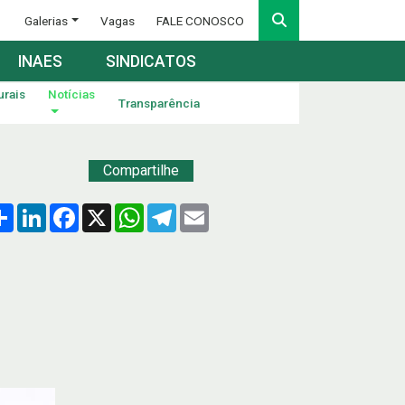
Galerias
Vagas
FALE CONOSCO
INAES
SINDICATOS
urais
Notícias
Transparência
Compartilhe
Compartilhar
LinkedIn
Facebook
X
WhatsApp
Telegram
Email