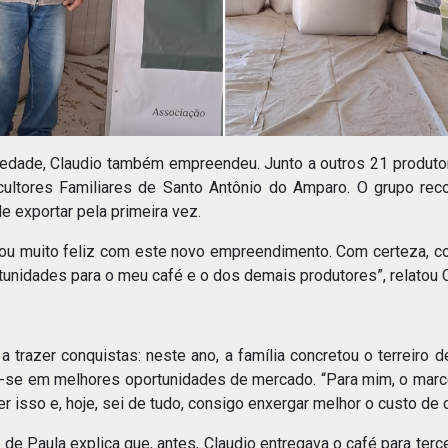
riedade, Claudio também empreendeu. Junto a outros 21 produto
ultores Familiares de Santo Antônio do Amparo. O grupo rec
de exportar pela primeira vez.
stou muito feliz com este novo empreendimento. Com certeza,
unidades para o meu café e o dos demais produtores”, relatou C
trazer conquistas: neste ano, a família concretou o terreiro de
o-se em melhores oportunidades de mercado. “Para mim, o marco 
isso e, hoje, sei de tudo, consigo enxergar melhor o custo de ca
 de Paula explica que, antes, Claudio entregava o café para ter