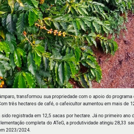
o Amparo, transformou sua propriedade com o apoio do programa 
Com três hectares de café, o cafeicultor aumentou em mais de 1
nha sido registrada em 12,5 sacas por hectare. Já no primeiro an
ementação completa do ATeG, a produtividade atingiu 28,33 sac
 em 2023/2024.