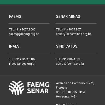
FAEMG
SENAR MINAS
TEL:
(31) 3074.3000
TEL:
(31) 3074.3074
faemg@faemg.org.br
senar@senarminas.org.br
INAES
SINDICATOS
TEL:
(31) 3074.3109
TEL:
(31) 3074.3028
inaes@inaes.org.br
asind@faemg.org.br
Avenida do Contorno, 1.771,
Floresta
CEP 30.110-005 - Belo
Horizonte, MG