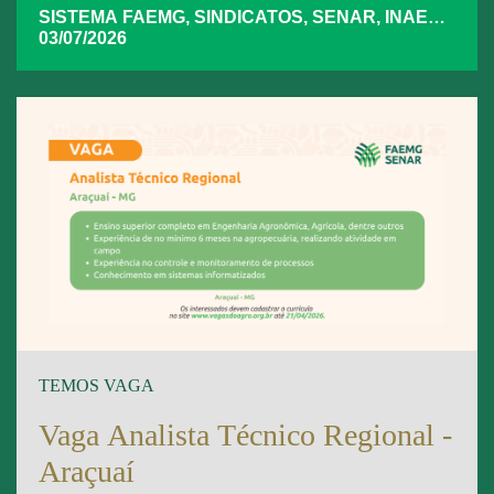
SISTEMA FAEMG, SINDICATOS, SENAR, INAES,
FAEMG
03/07/2026
TEMOS VAGA
Vaga Analista Técnico Regional -
Araçuaí