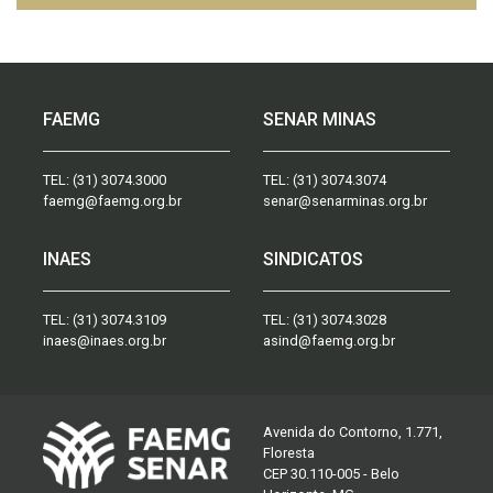
FAEMG
SENAR MINAS
TEL:
(31) 3074.3000
TEL:
(31) 3074.3074
faemg@faemg.org.br
senar@senarminas.org.br
INAES
SINDICATOS
TEL:
(31) 3074.3109
TEL:
(31) 3074.3028
inaes@inaes.org.br
asind@faemg.org.br
Avenida do Contorno, 1.771,
Floresta
CEP 30.110-005 - Belo